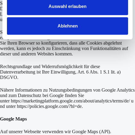
Setzen des Cookies nicht erteilen oder (ii) das Browser-Add-on zur
s
Auswahl erlauben
Deaktivierung von Google Analytics unter dem
w
Link
https://tools.google.com/dlpage/gaoptout?hl=de
herunterladen
und installieren.
a
Ablehnen
h
Sie können die Speicherung von Cookies auch durch eine
l
entsprechende Einstellung Ihrer Browser-Software verhindern. Wenn
Sie Ihren Browser so konfigurieren, dass alle Cookies abgelehnt
werden, kann es jedoch zu Einschränkung von Funktionalitäten auf
dieser und anderen Websites kommen.
Rechtsgrundlage und Widerrufsmöglichkeit für diese
Datenverarbeitung ist Ihre Einwilligung, Art. 6 Abs. 1 S.1 lit. a)
DSGVO.
Nähere Informationen zu Nutzungsbedingungen von Google Analytics
und zum Datenschutz bei Google finden Sie
unter
https://marketingplatform.google.com/about/analytics/terms/de/
u
nd unter
https://policies.google.com/?hl=de
.
Google Maps
Auf unserer Webseite verwenden wir Google Maps (API).