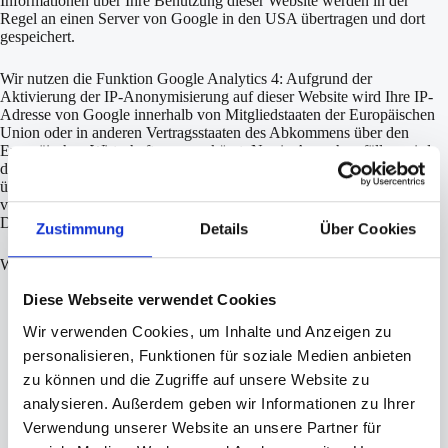
Informationen über Ihre Benutzung dieser Website werden in der
Regel an einen Server von Google in den USA übertragen und dort
gespeichert.
Wir nutzen die Funktion Google Analytics 4: Aufgrund der
Aktivierung der IP-Anonymisierung auf dieser Website wird Ihre IP-
Adresse von Google innerhalb von Mitgliedstaaten der Europäischen
Union oder in anderen Vertragsstaaten des Abkommens über den
Europäischen Wirtschaftsraum gekürzt. Nur in Ausnahmefällen wird
die volle IP-Adresse an einen Server von Google in den USA
übertragen und dort gekürzt. Die im Rahmen von Google Analytics
von Ihrem Browser übermittelte IP-Adresse wird nicht mit anderen
Daten von Google zusammengeführt.
Zustimmung
Details
Über Cookies
Während Ihres Website-Besuchs werden u.a. folgende Daten erfasst:
Diese Webseite verwendet Cookies
die von Ihnen aufgerufenen Seiten;
Ihr Nutzerverhalten (beispielsweise Klicks, Verweildauer,
Wir verwenden Cookies, um Inhalte und Anzeigen zu
Absprungraten);
personalisieren, Funktionen für soziale Medien anbieten
Ihr ungefährer Standort (Region);
Ihre IP-Adresse (in gekürzter Form);
zu können und die Zugriffe auf unsere Website zu
technische Informationen zu Ihrem Browser und den von Ihnen
analysieren. Außerdem geben wir Informationen zu Ihrer
genutzten Endgeräten (z. B. Spracheinstellung,
Verwendung unserer Website an unsere Partner für
Bildschirmauflösung);